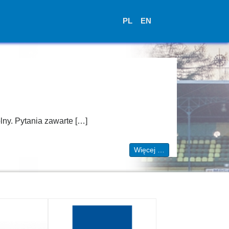
PL
EN
lny. Pytania zawarte […]
Więcej …