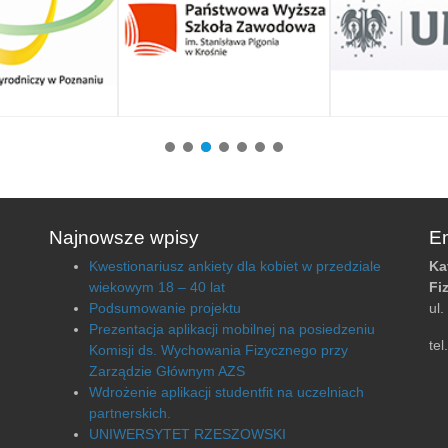
Najnowsze wpisy
Em
Kwestionariusz ankiety dla kobiet w przedziale
Ka
wiekowym 18 – 40 lat
Fi
Podsumowanie projektu
ul
Prezentacja aplikacji mobilnej na posiedzeniu
te
Komisji ds. Wychowania Fizycznego przy
Zarządzie Głównym AZS
Wdrożenie aplikacji studentfit na uczelniach
partnerskich.
UNIWERSYTET RZESZOWSKI