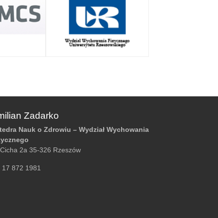
ilian Zadarko
tedra Nauk o Zdrowiu – Wydział Wychowania
zycznego
. Cicha 2a 35-326 Rzeszów
l. 17 872 1981